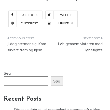
FACEBOOK
TWITTER
PINTEREST
LINKEDIN
Indlægsnavigation
J-dag nærmer sig: Kom
Løb gennem vinteren med
sikkert frem og hjem
løbetights
Søg
Søg
Recent Posts
Sådan undgår du at overbelaste kroppen på cyklen –