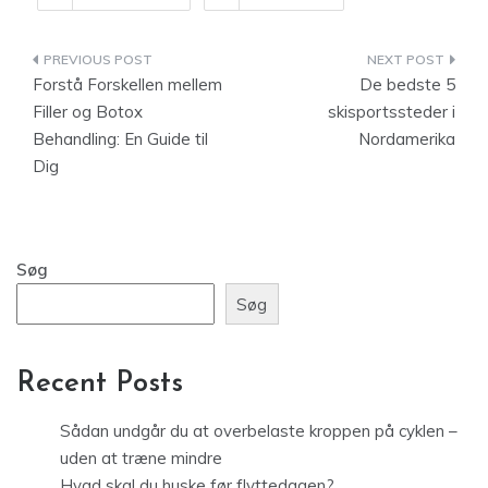
Indlægsnavigation
Forstå Forskellen mellem
De bedste 5
Filler og Botox
skisportssteder i
Behandling: En Guide til
Nordamerika
Dig
Søg
Søg
Recent Posts
Sådan undgår du at overbelaste kroppen på cyklen –
uden at træne mindre
Hvad skal du huske før flyttedagen?