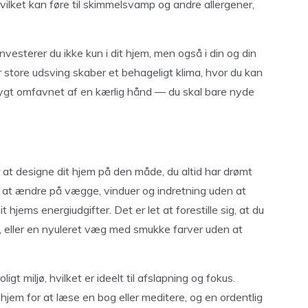
vilket kan føre til skimmelsvamp og andre allergener,
investerer du ikke kun i dit hjem, men også i din og din
r store udsving skaber et behageligt klima, hvor du kan
 trygt omfavnet af en kærlig hånd — du skal bare nyde
r at designe dit hjem på den måde, du altid har drømt
til at ændre på vægge, vinduer og indretning uden at
jems energiudgifter. Det er let at forestille sig, at du
ind, eller en nyuleret væg med smukke farver uden at
igt miljø, hvilket er ideelt til afslapning og fokus.
it hjem for at læse en bog eller meditere, og en ordentlig