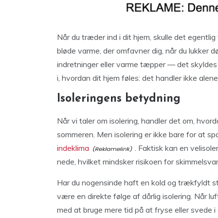
Når du træder ind i dit hjem, skulle det egentl
bløde varme, der omfavner dig, når du lukker dø
indretninger eller varme tæpper — det skyldes o
i, hvordan dit hjem føles: det handler ikke a
Isoleringens betydning
Når vi taler om isolering, handler det om, hvo
sommeren. Men isolering er ikke bare for at s
indeklima
. Faktisk kan en velisol
nede, hvilket mindsker risikoen for skimmelsva
Har du nogensinde haft en kold og trækfyldt stu
være en direkte følge af dårlig isolering. Når l
med at bruge mere tid på at fryse eller svede i d