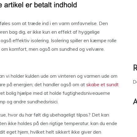
ig føles som at træde ind i en varm omfavnelse. Den
ren bag dig, er ikke kun en effekt af hyggelige
gså effektiv isolering. Isolering spiller en kæmpe rolle
lene om komfort, men også om sundhed og velvære.
rdan vi holder kulden ude om vinteren og varmen ude om
D
pare på energien; det handler også om at
skabe et sundt
eret bolig hjælpe med at holde fugtighedsniveauerne
A
mp og andre sundhedsrisici.
e, hvor du har følt dig ubehageligt tilpas? Det kan
uften ikke holdes på den rigtige temperatur, kan du ende
it eget hjem, hvilket helt sikkert ikke giver den