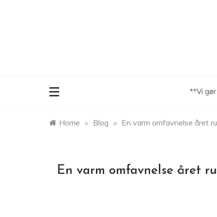
Skip
to
content
**Vi gø
Home
»
Blog
»
En varm omfavnelse året r
En varm omfavnelse året r