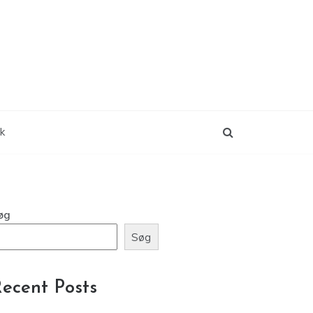
ik
øg
Søg
ecent Posts