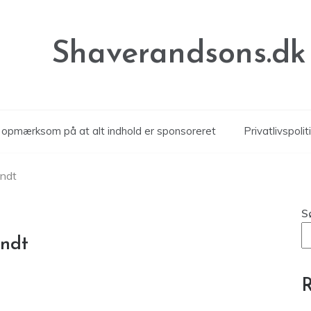
Shaverandsons.dk
r opmærksom på at alt indhold er sponsoreret
Privatlivspolit
undt
S
undt
R