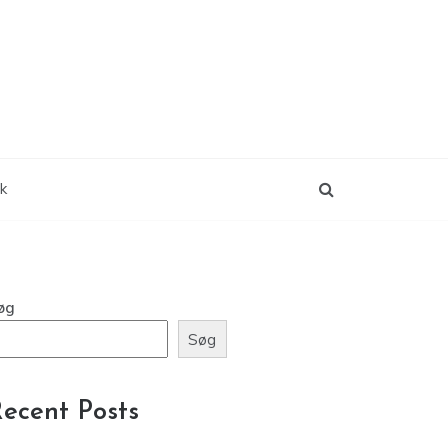
ik
øg
Søg
ecent Posts