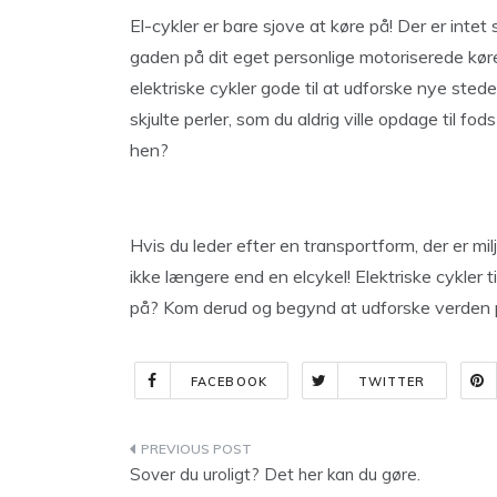
El-cykler er bare sjove at køre på! Der er intet
gaden på dit eget personlige motoriserede køret
elektriske cykler gode til at udforske nye sted
skjulte perler, som du aldrig ville opdage til fod
hen?
Hvis du leder efter en transportform, der er mil
ikke længere end en elcykel! Elektriske cykler t
på? Kom derud og begynd at udforske verden på
FACEBOOK
TWITTER
Indlægsnavigation
Sover du uroligt? Det her kan du gøre.