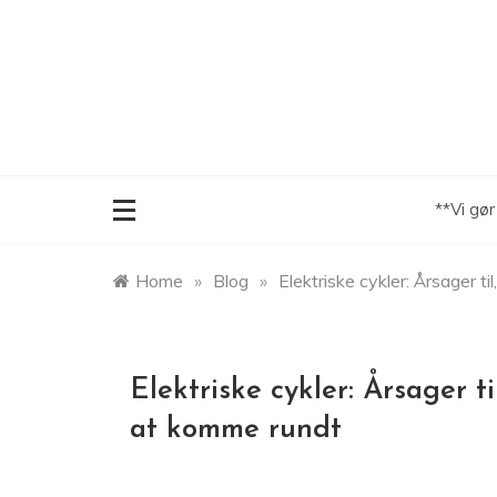
Skip
to
content
**Vi gø
Home
»
Blog
»
Elektriske cykler: Årsager 
Elektriske cykler: Årsager t
at komme rundt