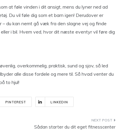
 som at føle vinden i dit ansigt, mens du lyner ned ad
øj. Du vil føle dig som et barn igen! Derudover er
er – du kan nemt gå væk fra den slagne vej og finde
s eller i bil. Hvem ved, hvor dit næste eventyr vil føre dig
jøvenlig, overkommelig, praktisk, sund og sjov, så led
ilbyder alle disse fordele og mere til. Så hvad venter du
 to hjul!
PINTEREST
LINKEDIN
Sådan starter du dit eget fitnesscenter