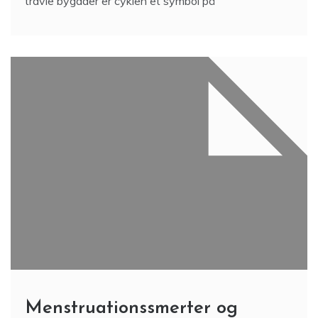
travle bygader er cyklen et symbol på
Menstruationssmerter og