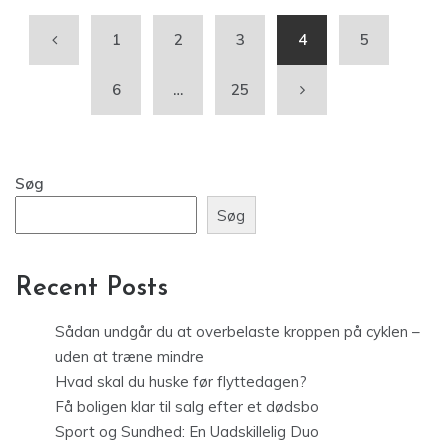
1
2
3
4
5
6
…
25
Søg
Søg
Recent Posts
Sådan undgår du at overbelaste kroppen på cyklen –
uden at træne mindre
Hvad skal du huske før flyttedagen?
Få boligen klar til salg efter et dødsbo
Sport og Sundhed: En Uadskillelig Duo